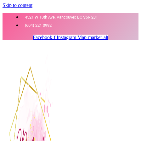
Skip to content
4521 W 10th Ave, Vancouver, BC V6R 2J1
(604) 221 0992
Facebook-f
Instagram
Map-marker-alt