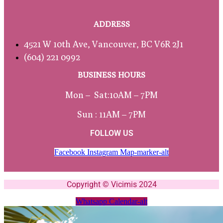
ADDRESS
4521 W 10th Ave, Vancouver, BC V6R 2J1
(604) 221 0992
BUSINESS HOURS
Mon – Sat:
10AM – 7PM
Sun : 11AM – 7PM
FOLLOW US
Facebook
Instagram
Map-marker-alt
Copyright © Vicimis 2024
Whatsapp
Calendar-alt